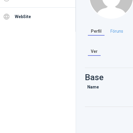
language
WebSite
Perfil
Fóruns
Ver
Base
Name