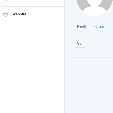
language
WebSite
Perfil
Fóruns
Ver