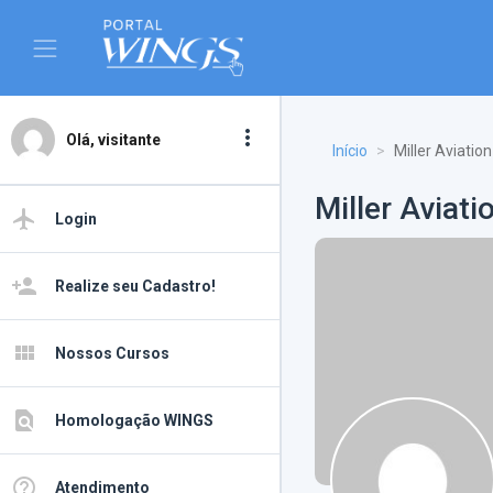
more_vert
Olá, visitante
Início
Miller Aviation
Miller Aviati
airplanemode_active
Login
person_add
Realize seu Cadastro!
view_module
Nossos Cursos
find_in_page
Homologação WINGS
help_outline
Atendimento