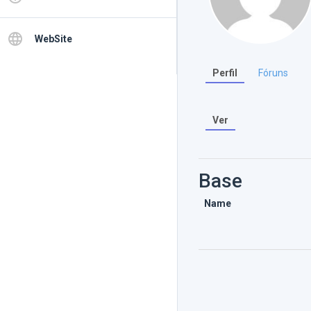
language
WebSite
Perfil
Fóruns
Ver
Base
Name