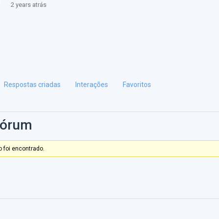
2 years atrás
Respostas criadas
Interações
Favoritos
Fórum
 foi encontrado.