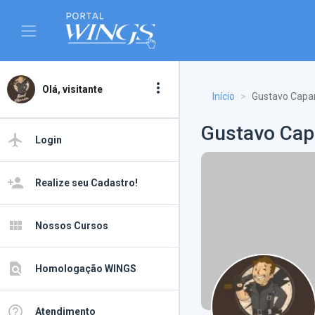
more_vert
Olá, visitante
Início
Gustavo Capar
Gustavo Cap
airplanemode_active
Login
person_add
Realize seu Cadastro!
view_module
Nossos Cursos
find_in_page
Homologação WINGS
help_outline
Atendimento