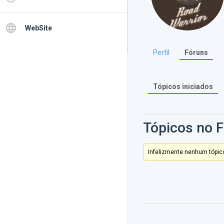
language
WebSite
Perfil
Fóruns
Tópicos iniciados
Tópicos no 
Infelizmente nenhum tópico