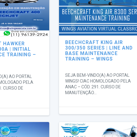
BEECHCRAFT KING AIR
T HAWKER
300/350 SERIES | LINE AND
0A | INITIAL
BASE MAINTENANCE
E TRAINING –
TRAINING – WINGS
SEJA BEM-VINDO(A) AO PORTAL
O(A) AO PORTAL
WINGS! CIAC HOMOLOGADO PELA
OMOLOGADO PELA
ANAC – CÓD. 291. CURSO DE
1. CURSO DE
MANUTENÇÃO...