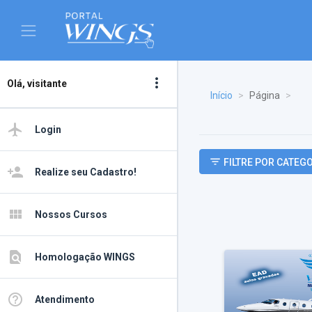
more_vert
Olá, visitante
Início
Página
airplanemode_active
Login
filter_list
FILTRE POR CATEG
person_add
Realize seu Cadastro!
view_module
Nossos Cursos
find_in_page
Homologação WINGS
help_outline
Atendimento