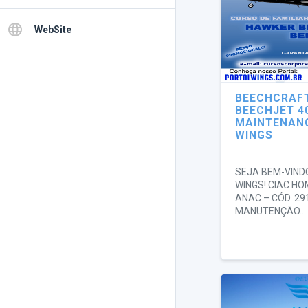
language
WebSite
BEECHCRAF
BEECHJET 40
MAINTENANC
WINGS
SEJA BEM-VIND
WINGS! CIAC H
ANAC – CÓD. 29
MANUTENÇÃO...