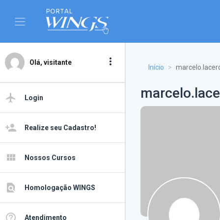
more_vert
Olá, visitante
Início
marcelo.lacer
marcelo.lac
airplanemode_active
Login
person_add
Realize seu Cadastro!
view_module
Nossos Cursos
find_in_page
Homologação WINGS
help_outline
Atendimento