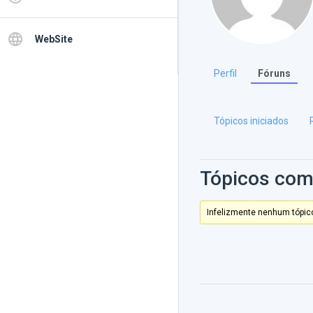
language
WebSite
Perfil
Fóruns
Tópicos iniciados
Tópicos com
Infelizmente nenhum tópico