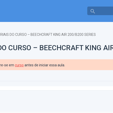
search
RIAIS DO CURSO – BEECHCRAFT KING AIR 200/B200 SERIES
DO CURSO – BEECHCRAFT KING AIR
tre-se em
curso
antes de iniciar essa aula.