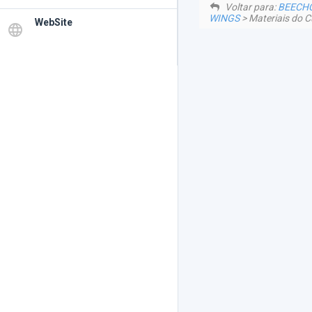
Voltar para:
BEECHC
WINGS
> Materiais do C
WebSite
language