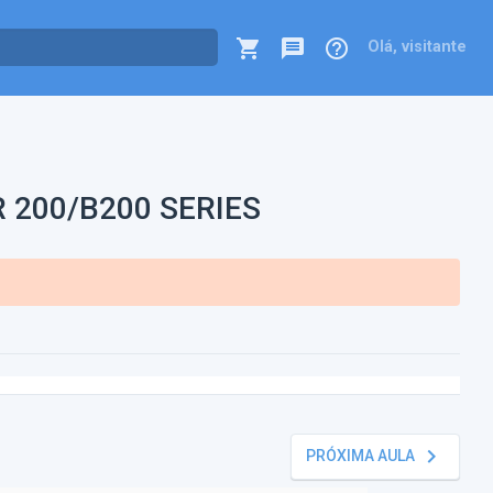
shopping_cart
message
help_outline
Olá, visitante
 200/B200 SERIES
keyboard_arrow_right
PRÓXIMA AULA