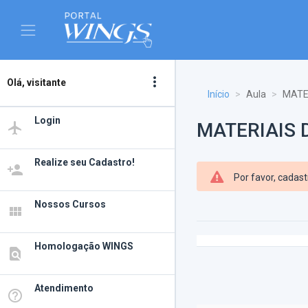
more_vert
Olá, visitante
Início
Aula
MATE
Login
MATERIAIS 
airplanemode_active
Realize seu Cadastro!
person_add
Por favor, cadas
Nossos Cursos
view_module
Homologação WINGS
find_in_page
Atendimento
help_outline