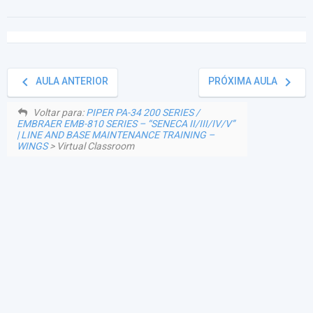
keyboard_arrow_left
keyboard_arrow_right
AULA ANTERIOR
PRÓXIMA AULA
Voltar para:
PIPER PA-34 200 SERIES /
EMBRAER EMB-810 SERIES – “SENECA II/III/IV/V”
| LINE AND BASE MAINTENANCE TRAINING –
WINGS
> Virtual Classroom