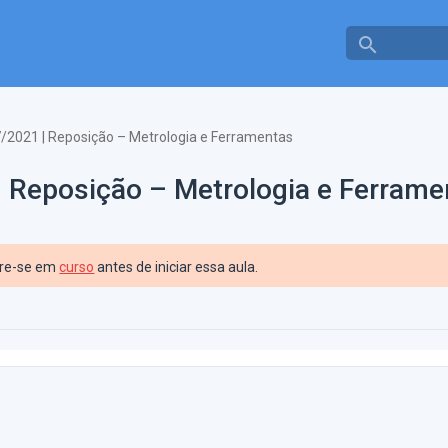
search
/2021 | Reposição – Metrologia e Ferramentas
| Reposição – Metrologia e Ferrame
tre-se em
curso
antes de iniciar essa aula.