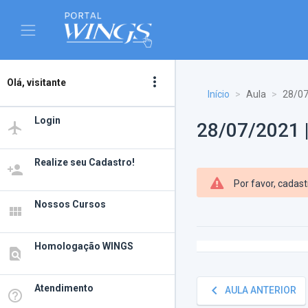
more_vert
Olá, visitante
Início
Aula
28/07
Login
28/07/2021 
airplanemode_active
Realize seu Cadastro!
person_add
Por favor, cadas
Nossos Cursos
view_module
Homologação WINGS
find_in_page
Atendimento
keyboard_arrow_left
AULA ANTERIOR
help_outline