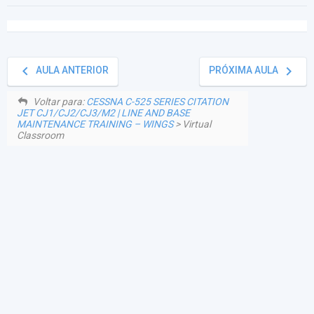
keyboard_arrow_left
keyboard_arrow_right
AULA ANTERIOR
PRÓXIMA AULA
Voltar para:
CESSNA C-525 SERIES CITATION
JET CJ1/CJ2/CJ3/M2 | LINE AND BASE
MAINTENANCE TRAINING – WINGS
> Virtual
Classroom