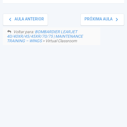
keyboard_arrow_left
keyboard_arrow_right
AULA ANTERIOR
PRÓXIMA AULA
Voltar para:
BOMBARDIER LEARJET
40/40XR/45/45XR/70/75 | MAINTENANCE
TRAINING – WINGS
> Virtual Classroom