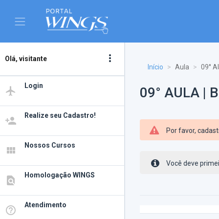
more_vert
Olá, visitante
Início
Aula
09° A
Login
09° AULA | 
airplanemode_active
Realize seu Cadastro!
person_add
Por favor, cadas
Nossos Cursos
view_module
Você deve primei
Homologação WINGS
find_in_page
Atendimento
help_outline