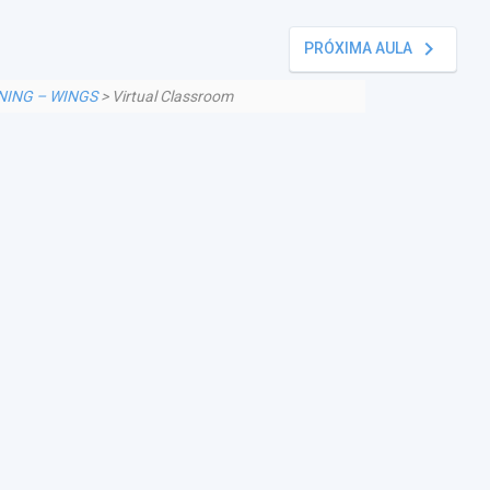
keyboard_arrow_right
PRÓXIMA AULA
NING – WINGS
> Virtual Classroom