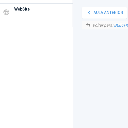
WebSite
language
keyboard_arrow_left
AULA ANTERIOR
Voltar para:
BEECHC