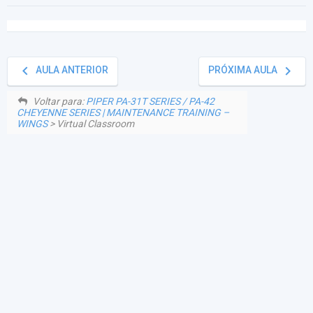
keyboard_arrow_left
keyboard_arrow_right
AULA ANTERIOR
PRÓXIMA AULA
Voltar para:
PIPER PA-31T SERIES / PA-42
CHEYENNE SERIES | MAINTENANCE TRAINING –
WINGS
> Virtual Classroom