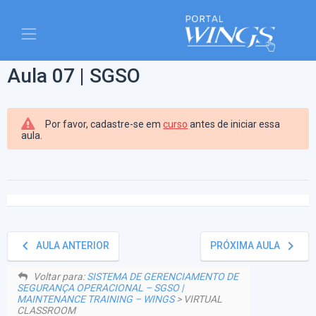
Aula 07 | SGSO
Por favor, cadastre-se em
curso
antes de iniciar essa
aula.
keyboard_arrow_left
keyboard_arrow_right
AULA ANTERIOR
PRÓXIMA AULA
Voltar para:
SISTEMA DE GERENCIAMENTO DE
SEGURANÇA OPERACIONAL – SGSO |
MAINTENANCE TRAINING – WINGS
> VIRTUAL
CLASSROOM