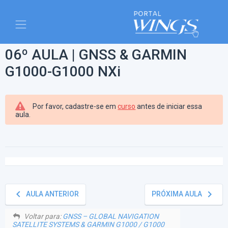
06º AULA | GNSS & GARMIN
G1000-G1000 NXi
Por favor, cadastre-se em
curso
antes de iniciar essa
aula.
keyboard_arrow_left
keyboard_arrow_right
AULA ANTERIOR
PRÓXIMA AULA
Voltar para:
GNSS – GLOBAL NAVIGATION
SATELLITE SYSTEMS & GARMIN G1000 / G1000