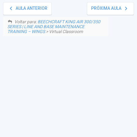
keyboard_arrow_left
keyboard_arrow_right
AULA ANTERIOR
PRÓXIMA AULA
Voltar para:
BEECHCRAFT KING AIR 300/350
SERIES | LINE AND BASE MAINTENANCE
TRAINING – WINGS
> Virtual Classroom