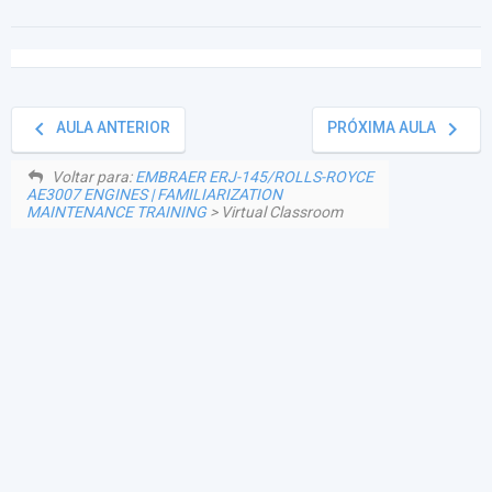
keyboard_arrow_left
keyboard_arrow_right
AULA ANTERIOR
PRÓXIMA AULA
Voltar para:
EMBRAER ERJ-145/ROLLS-ROYCE
AE3007 ENGINES | FAMILIARIZATION
MAINTENANCE TRAINING
> Virtual Classroom