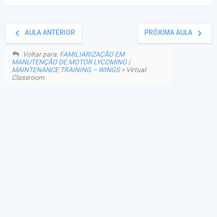
keyboard_arrow_left
keyboard_arrow_right
AULA ANTERIOR
PRÓXIMA AULA
Voltar para:
FAMILIARIZAÇÃO EM
MANUTENÇÃO DE MOTOR LYCOMING |
MAINTENANCE TRAINING – WINGS
> Virtual
Classroom