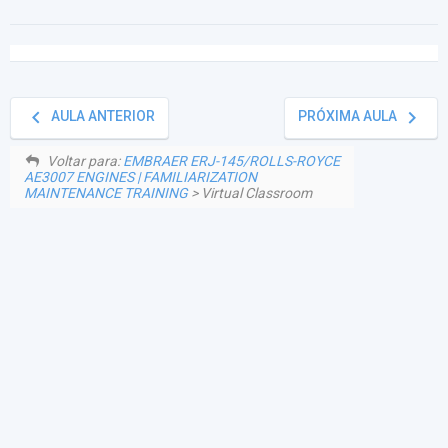
keyboard_arrow_left
keyboard_arrow_right
AULA ANTERIOR
PRÓXIMA AULA
Voltar para:
EMBRAER ERJ-145/ROLLS-ROYCE
AE3007 ENGINES | FAMILIARIZATION
MAINTENANCE TRAINING
> Virtual Classroom