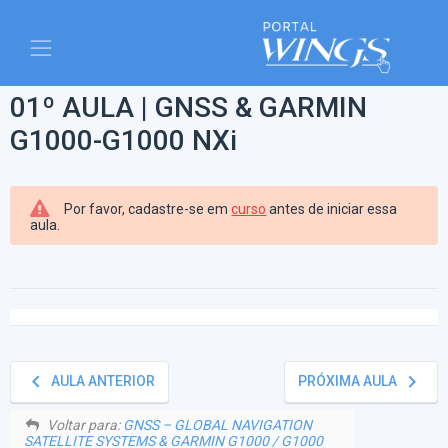
01º AULA | GNSS & GARMIN
G1000-G1000 NXi
Por favor, cadastre-se em
curso
antes de iniciar essa
aula.
keyboard_arrow_left
keyboard_arrow_right
AULA ANTERIOR
PRÓXIMA AULA
Voltar para:
GNSS – GLOBAL NAVIGATION
SATELLITE SYSTEMS & GARMIN G1000 / G1000