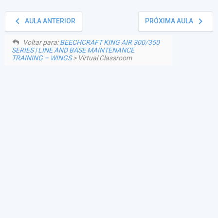
keyboard_arrow_left
keyboard_arrow_right
AULA ANTERIOR
PRÓXIMA AULA
Voltar para:
BEECHCRAFT KING AIR 300/350
SERIES | LINE AND BASE MAINTENANCE
TRAINING – WINGS
> Virtual Classroom